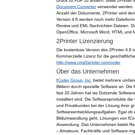
Druck zu PDF zu ändern, sollte 2Printer 
Document Converter
verwendet werden. 
Anzahl der Dokumente, 2Printer wird de
Version 4.8 werden noch mehr Dateiforma
Review und EML Nachrichten Dateien. Di
OpenOffice, Microsoft Word, HTML und 
2Printer Lizenzierung
Die kostenlose Version des 2Printer 4.8 i
Kommerzielle Lizenz für die geschäftlic
http://www.cmd2printer.com/order
Über das Unternehmen
fCoder Group, Inc.
bietet mehrere umfan
Bildern durch spezielle Software an. Die
fast 20 Jahren hat sie Dutzende Softwar
installiert sind. Die Softwareprodukte d
und Privatkunden bei der Lösung ihrer g
Softwareentwicklungsaufgaben. Egal ob
Bildumwandlung geht, Lösungen von fCode
Anwendung. Das Unternehmen bietet Ress
– Amateure, Fachkräfte und Software-Inge