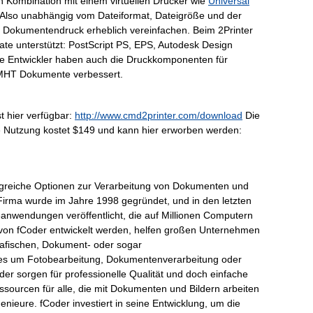
in Kombination mit einem virtuellen Drucker wie
Universal
Also unabhängig vom Dateiformat, Dateigröße und der
n Dokumentendruck erheblich vereinfachen. Beim 2Printer
te unterstützt: PostScript PS, EPS, Autodesk Design
e Entwickler haben auch die Druckkomponenten für
MHT Dokumente verbessert.
st hier verfügbar:
http://www.cmd2printer.com/download
Die
he Nutzung kostet $149 und kann hier erworben werden:
greiche Optionen zur Verarbeitung von Dokumenten und
 Firma wurde im Jahre 1998 gegründet, und in den letzten
eanwendungen veröffentlicht, die auf Millionen Computern
ie von fCoder entwickelt werden, helfen großen Unternehmen
rafischen, Dokument- oder sogar
 es um Fotobearbeitung, Dokumentenverarbeitung oder
r sorgen für professionelle Qualität und doch einfache
ourcen für alle, die mit Dokumenten und Bildern arbeiten
nieure. fCoder investiert in seine Entwicklung, um die