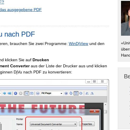
DF?
f das ausgegebene PDF
Vu nach PDF
«Uni
eren, brauchen Sie zwei Programme:
WinDjView
und den
übers
Hand
d klicken Sie auf
Drucken
ment Converter
aus der Liste der Drucker aus und klicken
eginnen DjVu nach PDF zu konvertieren:
Be