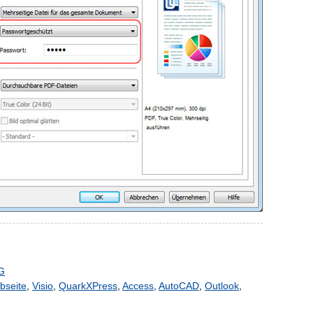
G
bseite
,
Visio
,
QuarkXPress
,
Access
,
AutoCAD
,
Outlook
,