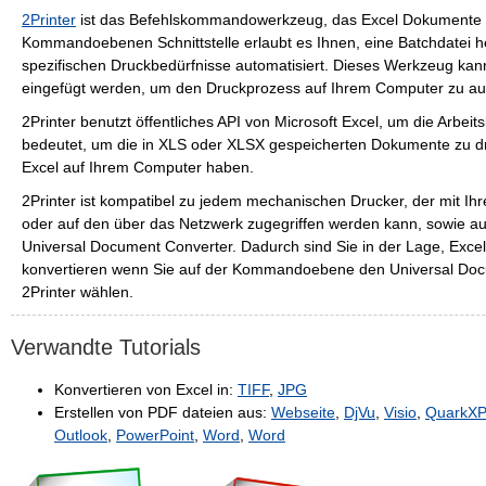
2Printer
ist das Befehlskommandowerkzeug, das Excel Dokumente a
Kommandoebenen Schnittstelle erlaubt es Ihnen, eine Batchdatei her
spezifischen Druckbedürfnisse automatisiert. Dieses Werkzeug kan
eingefügt werden, um den Druckprozess auf Ihrem Computer zu au
2Printer benutzt öffentliches API von Microsoft Excel, um die Arbeit
bedeutet, um die in XLS oder XLSX gespeicherten Dokumente zu d
Excel auf Ihrem Computer haben.
2Printer ist kompatibel zu jedem mechanischen Drucker, der mit I
oder auf den über das Netzwerk zugegriffen werden kann, sowie auf
Universal Document Converter. Dadurch sind Sie in der Lage, Exc
konvertieren wenn Sie auf der Kommandoebene den Universal Docu
2Printer wählen.
Verwandte Tutorials
Konvertieren von Excel in:
TIFF
,
JPG
Erstellen von PDF dateien aus:
Webseite
,
DjVu
,
Visio
,
QuarkXP
Outlook
,
PowerPoint
,
Word
,
Word