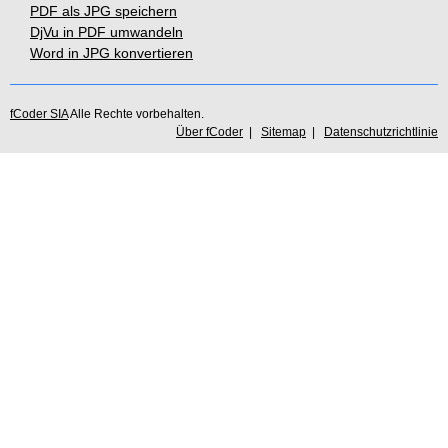
PDF als JPG speichern
DjVu in PDF umwandeln
Word in JPG konvertieren
fCoder SIA
Alle Rechte vorbehalten.
Über fCoder
|
Sitemap
|
Datenschutzrichtlinie