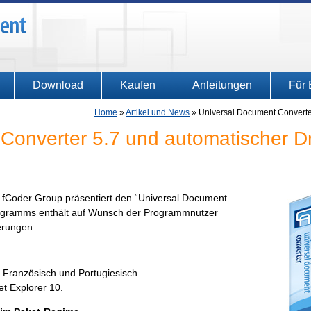
Download
Kaufen
Anleitungen
Für 
Home
»
Artikel und News
»
Universal Document Converte
Converter 5.7 und automatischer D
 fCoder Group präsentiert den “Universal Document
rogramms enthält auf Wunsch der Programmnutzer
erungen.
, Französisch und Portugiesisch
et Explorer 10.