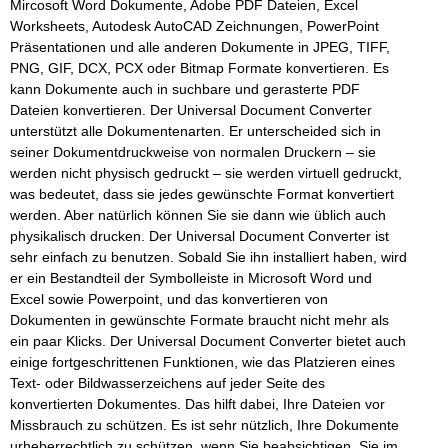
Mircosoft Word Dokumente, Adobe PDF Dateien, Excel
Worksheets, Autodesk AutoCAD Zeichnungen, PowerPoint
Präsentationen und alle anderen Dokumente in JPEG, TIFF,
PNG, GIF, DCX, PCX oder Bitmap Formate konvertieren. Es
kann Dokumente auch in suchbare und gerasterte PDF
Dateien konvertieren. Der Universal Document Converter
unterstützt alle Dokumentenarten. Er unterscheided sich in
seiner Dokumentdruckweise von normalen Druckern – sie
werden nicht physisch gedruckt – sie werden virtuell gedruckt,
was bedeutet, dass sie jedes gewünschte Format konvertiert
werden. Aber natürlich können Sie sie dann wie üblich auch
physikalisch drucken. Der Universal Document Converter ist
sehr einfach zu benutzen. Sobald Sie ihn installiert haben, wird
er ein Bestandteil der Symbolleiste in Microsoft Word und
Excel sowie Powerpoint, und das konvertieren von
Dokumenten in gewünschte Formate braucht nicht mehr als
ein paar Klicks. Der Universal Document Converter bietet auch
einige fortgeschrittenen Funktionen, wie das Platzieren eines
Text- oder Bildwasserzeichens auf jeder Seite des
konvertierten Dokumentes. Das hilft dabei, Ihre Dateien vor
Missbrauch zu schützen. Es ist sehr nützlich, Ihre Dokumente
urheberrechtlich zu schützen, wenn Sie beabsichtigen, Sie im