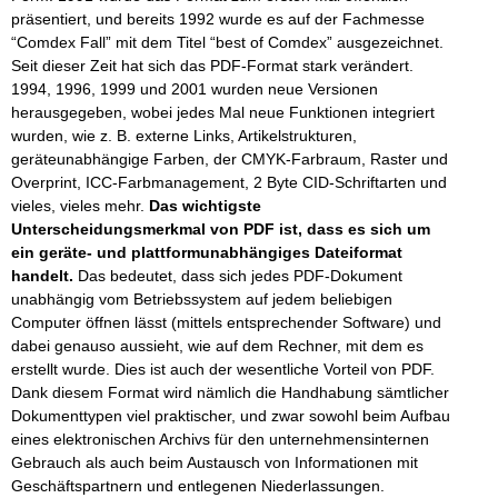
präsentiert, und bereits 1992 wurde es auf der Fachmesse
“Comdex Fall” mit dem Titel “best of Comdex” ausgezeichnet.
Seit dieser Zeit hat sich das PDF-Format stark verändert.
1994, 1996, 1999 und 2001 wurden neue Versionen
herausgegeben, wobei jedes Mal neue Funktionen integriert
wurden, wie z. B. externe Links, Artikelstrukturen,
geräteunabhängige Farben, der CMYK-Farbraum, Raster und
Overprint, ICC-Farbmanagement, 2 Byte CID-Schriftarten und
vieles, vieles mehr.
Das wichtigste
Unterscheidungsmerkmal von PDF ist, dass es sich um
ein geräte- und plattformunabhängiges Dateiformat
handelt.
Das bedeutet, dass sich jedes PDF-Dokument
unabhängig vom Betriebssystem auf jedem beliebigen
Computer öffnen lässt (mittels entsprechender Software) und
dabei genauso aussieht, wie auf dem Rechner, mit dem es
erstellt wurde. Dies ist auch der wesentliche Vorteil von PDF.
Dank diesem Format wird nämlich die Handhabung sämtlicher
Dokumenttypen viel praktischer, und zwar sowohl beim Aufbau
eines elektronischen Archivs für den unternehmensinternen
Gebrauch als auch beim Austausch von Informationen mit
Geschäftspartnern und entlegenen Niederlassungen.