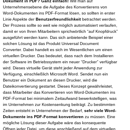
Dokument in PDF? Ganz einfach!
Will man auf
Unternehmensebene die Aufgabe des Konvertierens von
Word-Dokumenten ins PDF-Format lösen, so sollten in erster
Linie Aspekte der
Benutzerfreundlichkeit
betrachtet werden.
Der Prozess sollte so weit wie möglich automatisiert verlaufen,
damit er von Ihren Mitarbeitern sprichwörtlich “auf Knopfdruck”
ausgeführt werden kann. Das sich anbietende Beispiel einer
solchen Lösung ist das Produkt Universal Document
Converter. Dabei handelt es sich im Wesentlichen um einen
virtuellen Drucker. Das bedeutet, dass nach dem Installieren
der Software im Betriebssystem ein neuer “Drucker” verfügbar
wird. Dieses virtuelle Gerät steht jeder Anwendung zur
Verfügung, einschließlich Microsoft Word. Sendet nun ein
Benutzer ein Dokument an diesen Drucker, wird die
Dateikonvertierung gestartet. Dieses Konzept gewährleistet,
dass Mitarbeiter das Konvertieren von Word-Dokumenten ins
PDF-Format bei minimalem Zeitaufwand bewerkstelligen, was
im Unternehmen zur Kostensenkung beiträgt. Zu bestimmten
Zeiten entsteht in Unternehmen der Bedarf,
sehr viele Word-
Dokumente ins PDF-Format konvertieren
zu müssen. Eine
mögliche Lösung dieser Aufgabe wäre das konsequente
Öffnen jeder Datei, um diese anschließend auf dem virtuellen